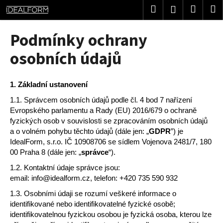
K
Přejít
Hledat
Nákup
M
Přihlášení
na
o
obsah
Zpět
Zpět
košík
š
Podmínky ochrany
í
C
osobních údajů
k
o
p
1.
Základní ustanovení
o
1.1. Správcem osobních údajů podle čl. 4 bod 7 nařízení
t
Evropského parlamentu a Rady (EU) 2016/679 o ochraně
ř
fyzických osob v souvislosti se zpracováním osobních údajů
e
a o volném pohybu těchto údajů (dále jen: „
GDPR
”) je
b
IdealForm, s.r.o. IČ
10908706
se sídlem
Vojenova 2481/7, 180
00 Praha 8
(dále jen: „
správce
“).
u
j
1.2. Kontaktní údaje správce jsou:
email:
info@idealform.cz,
telefon: +420 735 590 932
e
t
1.3. Osobními údaji se rozumí veškeré informace o
identifikované nebo identifikovatelné fyzické osobě;
e
identifikovatelnou fyzickou osobou je fyzická osoba, kterou lze
n