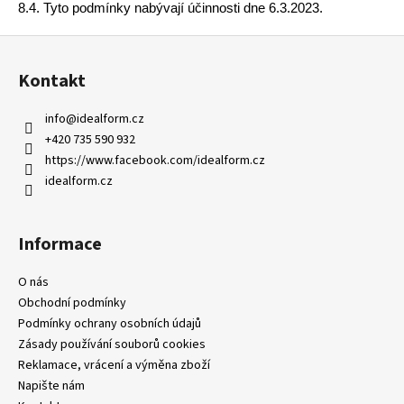
8.4. Tyto podmínky nabývají účinnosti dne 6.3.2023.
Z
á
Kontakt
p
a
info
@
idealform.cz
t
+420 735 590 932
í
https://www.facebook.com/idealform.cz
idealform.cz
Informace
O nás
Obchodní podmínky
Podmínky ochrany osobních údajů
Zásady používání souborů cookies
Reklamace, vrácení a výměna zboží
Napište nám