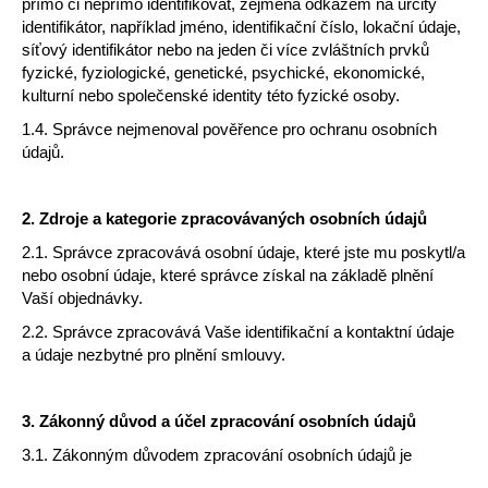
přímo či nepřímo identifikovat, zejména odkazem na určitý
a
identifikátor, například jméno, identifikační číslo, lokační údaje,
j
síťový identifikátor nebo na jeden či více zvláštních prvků
fyzické, fyziologické, genetické, psychické, ekonomické,
í
kulturní nebo společenské identity této fyzické osoby.
t
1.4. Správce nejmenoval pověřence pro ochranu osobních
?
údajů.
2.
Zdroje a kategorie zpracovávaných osobních údajů
HLEDAT
2.1. Správce zpracovává osobní údaje, které jste mu poskytl/a
nebo osobní údaje, které správce získal na základě plnění
Vaší objednávky.
2.2. Správce zpracovává Vaše identifikační a kontaktní údaje
a údaje nezbytné pro plnění smlouvy.
3.
Zákonný důvod a účel zpracování osobních údajů
3.1. Zákonným důvodem zpracování osobních údajů je