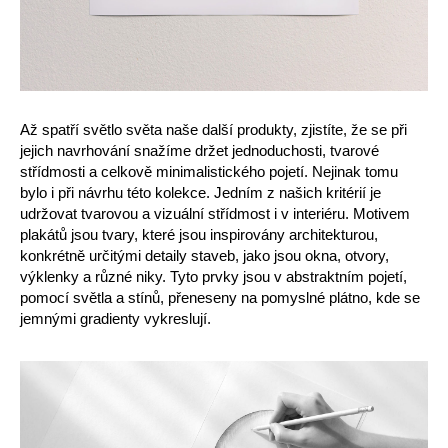
Až spatří světlo světa naše další produkty, zjistíte, že se při
jejich navrhování snažíme držet jednoduchosti, tvarové
střídmosti a celkově minimalistického pojetí. Nejinak tomu
bylo i při návrhu této kolekce. Jedním z našich kritérií je
udržovat tvarovou a vizuální střídmost i v interiéru. Motivem
plakátů jsou tvary, které jsou inspirovány architekturou,
konkrétně určitými detaily staveb, jako jsou okna, otvory,
výklenky a různé niky. Tyto prvky jsou v abstraktním pojetí,
pomocí světla a stínů, přeneseny na pomyslné plátno, kde se
jemnými gradienty vykreslují.