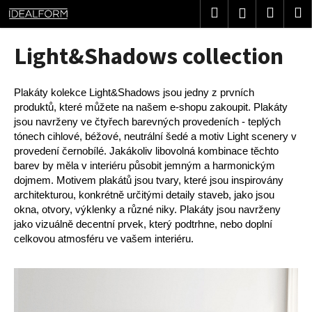
K
Přejít
Hledat
Nákup
M
Přihlášení
na
o
obsah
Zpět
Zpět
košík
š
Light&Shadows collection
í
C
k
o
Plakáty kolekce Light&Shadows jsou jedny z prvních
p
produktů, které můžete na našem e-shopu zakoupit. Plakáty
jsou navrženy ve čtyřech barevných provedeních - teplých
o
tónech cihlové, béžové, neutrální šedé a motiv Light scenery v
t
provedení černobílé. Jakákoliv libovolná kombinace těchto
ř
barev by měla v interiéru působit jemným a harmonickým
e
dojmem. Motivem plakátů jsou tvary, které jsou inspirovány
architekturou, konkrétně určitými detaily staveb, jako jsou
b
okna, otvory, výklenky a různé niky. Plakáty jsou navrženy
u
jako vizuálně decentní prvek, který podtrhne, nebo doplní
j
celkovou atmosféru ve vašem interiéru.
e
t
e
n