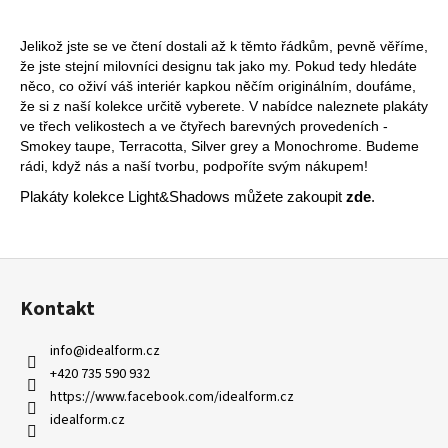
Jelikož jste se ve čtení dostali až k těmto řádkům, pevně věříme,
že jste stejní milovníci designu tak jako my. Pokud tedy hledáte
něco, co oživí váš interiér kapkou něčím originálním, doufáme,
že si z naší kolekce určitě vyberete. V nabídce naleznete plakáty
ve třech velikostech a ve čtyřech barevných provedeních -
Smokey taupe, Terracotta, Silver grey a Monochrome. Budeme
rádi, když nás a naší tvorbu, podpoříte svým nákupem!
Plakáty kolekce Light&Shadows můžete zakoupit
zde
.
Z
á
Kontakt
p
a
info
@
idealform.cz
t
+420 735 590 932
í
https://www.facebook.com/idealform.cz
idealform.cz